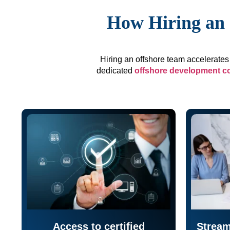
How Hiring an 
Hiring an offshore team accelerates 
dedicated
offshore development 
Access to certified
Stream