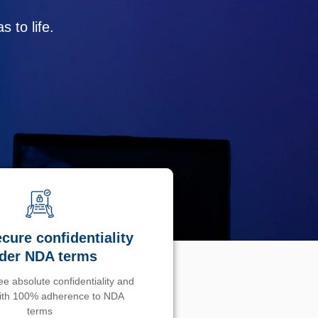
 to life.
cure confidentiality
der NDA terms
e absolute confidentiality and
with 100% adherence to NDA
terms