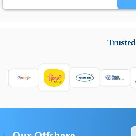
Un’app di phone tracking è progettata per aiutare genitori
cronologia delle chiamate e controllo delle app installate. 
Trusted
e informarsi sulle leggi locali. Per confrontare esperienze rea
Our Offshore