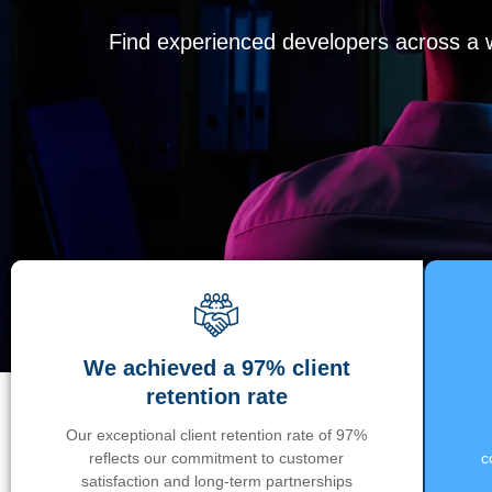
Find experienced developers across a wi
We achieved a 97% client
retention rate
Our exceptional client retention rate of 97%
reflects our commitment to customer
c
satisfaction and long-term partnerships