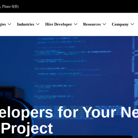
a, Phase 8(B)
gies
Industries
Hire Developer
Resources
Company
elopers for Your N
Project